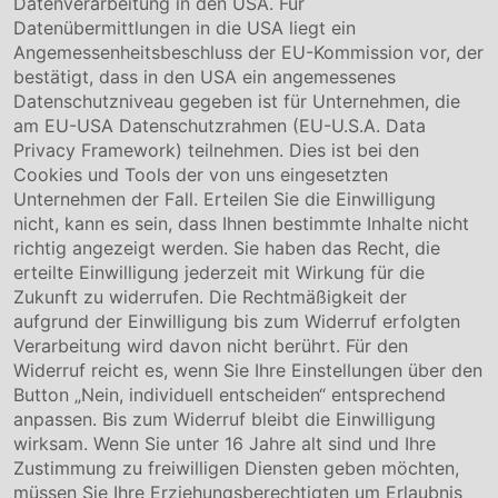
Datenverarbeitung in den USA. Für
Datenübermittlungen in die USA liegt ein
Über uns
Angemessenheitsbeschluss der EU-Kommission vor, der
Compliance
bestätigt, dass in den USA ein angemessenes
Hinweisgebersystem
Datenschutzniveau gegeben ist für Unternehmen, die
Karriere
am EU-USA Datenschutzrahmen (EU-U.S.A. Data
Privacy Framework) teilnehmen. Dies ist bei den
Service & Kontakt
Cookies und Tools der von uns eingesetzten
Unternehmen der Fall. Erteilen Sie die Einwilligung
Kontakt
nicht, kann es sein, dass Ihnen bestimmte Inhalte nicht
Downloads
richtig angezeigt werden. Sie haben das Recht, die
Garantiebedingungen
erteilte Einwilligung jederzeit mit Wirkung für die
Zertifikate
Zukunft zu widerrufen. Die Rechtmäßigkeit der
aufgrund der Einwilligung bis zum Widerruf erfolgten
Rechtliches
Verarbeitung wird davon nicht berührt. Für den
Widerruf reicht es, wenn Sie Ihre Einstellungen über den
Impressum
AGB
Button „Nein, individuell entscheiden“ entsprechend
Datenschutz
anpassen. Bis zum Widerruf bleibt die Einwilligung
Cookie Einstellung
wirksam. Wenn Sie unter 16 Jahre alt sind und Ihre
Zustimmung zu freiwilligen Diensten geben möchten,
müssen Sie Ihre Erziehungsberechtigten um Erlaubnis