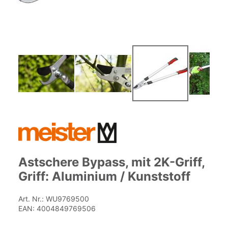
Zum
Anfang
der
Bildgalerie
springen
Astschere Bypass, mit 2K-Griff,
Griff: Aluminium / Kunststoff
Art. Nr.:
WU9769500
EAN:
4004849769506