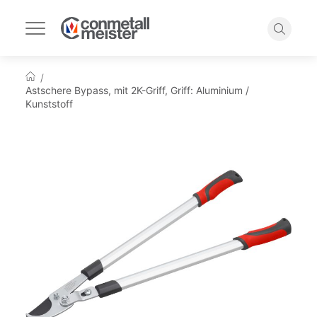
Navigation
umschalten
Suche
Startseite
Astschere Bypass, mit 2K-Griff, Griff: Aluminium /
Kunststoff
Zum
Ende
der
Bildgalerie
springen