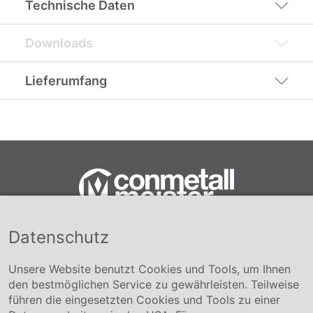
Technische Daten
Downloads
Lieferumfang
Datenschutz
Conmetall Meister GmbH
Hafenstraße 26 29223 Celle
+49 5141-180
Unsere Website benutzt Cookies und Tools, um Ihnen
info@conmetallmeister.de
den bestmöglichen Service zu gewährleisten. Teilweise
www.conmetallmeister.de
führen die eingesetzten Cookies und Tools zu einer
Unternehmen