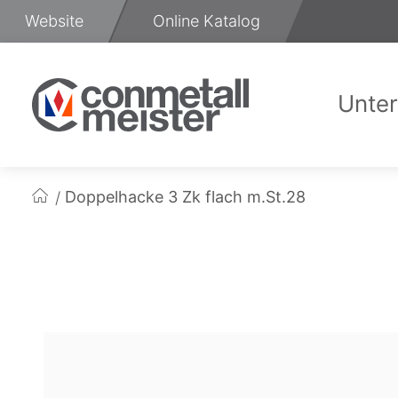
Zum
Website
Online Katalog
Inhalt
springen
Unte
Üb
Doppelhacke 3 Zk flach m.St.28
Startseite
Zum
Ende
der
Bildgalerie
springen