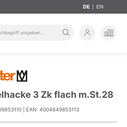
DE
EN
Suche
Mein
Produkte
ung
t
Konto
vergleic
lhacke 3 Zk flach m.St.28
9853110
EAN:
4004849853113