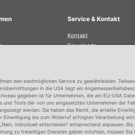
hmen
Service & Kontakt
Kontakt
e
Downloads
bersystem
Garantiebedingungen
Zertifikate
hnen den bestmöglichen Service zu gewährleisten. Teilwei
enübermittlungen in die USA liegt ein Angemessenheitsbesc
niveau gegeben ist für Unternehmen, die am EU-USA Date
 und Tools der von uns eingesetzten Unternehmen der Fall. E
 angezeigt werden. Sie haben das Recht, die erteilte Einwill
 Einwilligung bis zum Widerruf erfolgten Verarbeitung wird
 „Nein, individuell entscheiden“ entsprechend anpassen. Bis
mmung zu freiwilligen Diensten geben möchten, müssen Sie 