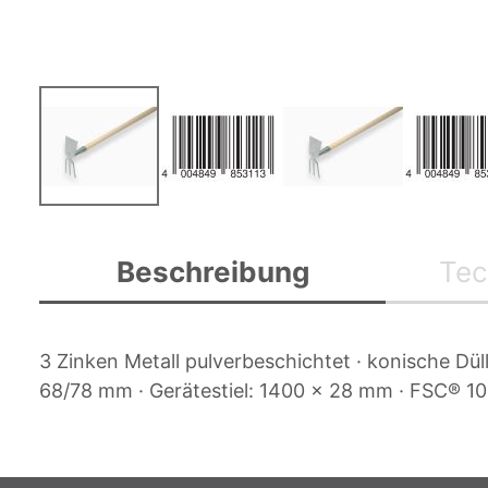
Zum
Anfang
Beschreibung
Tec
der
Bildgalerie
springen
3 Zinken Metall pulverbeschichtet · konische Dül
68/78 mm · Gerätestiel: 1400 x 28 mm · FSC® 1