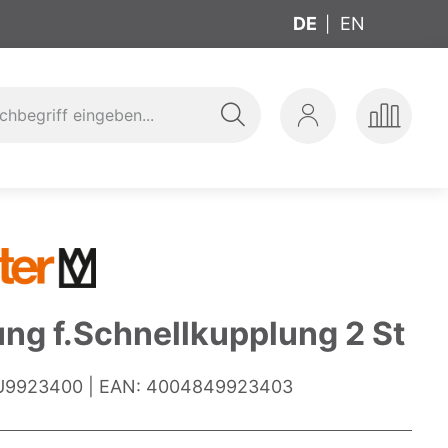
DE
EN
Suche
Mein
Produkte
ung
t
Konto
vergleic
ung f.Schnellkupplung 2 St
9923400
EAN:
4004849923403