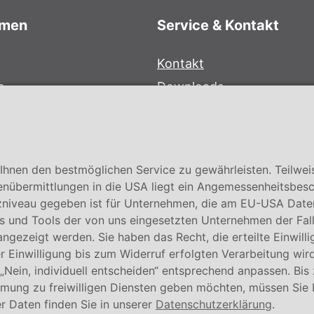
hmen
Service & Kontakt
Kontakt
e
Downloads
bersystem
Garantiebedingungen
Zertifikate
hnen den bestmöglichen Service zu gewährleisten. Teilwei
enübermittlungen in die USA liegt ein Angemessenheitsbesc
niveau gegeben ist für Unternehmen, die am EU-USA Date
 und Tools der von uns eingesetzten Unternehmen der Fall. E
 angezeigt werden. Sie haben das Recht, die erteilte Einwill
 Einwilligung bis zum Widerruf erfolgten Verarbeitung wird
 „Nein, individuell entscheiden“ entsprechend anpassen. Bis
mmung zu freiwilligen Diensten geben möchten, müssen Sie 
© Conmetall Meister GmbH
r Daten finden Sie in unserer
Datenschutzerklärung
.