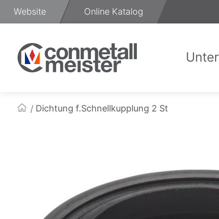
Zum
Website
Online Katalog
Inhalt
springen
Unte
Üb
Dichtung f.Schnellkupplung 2 St
Startseite
Zum
Ende
der
Bildgalerie
springen