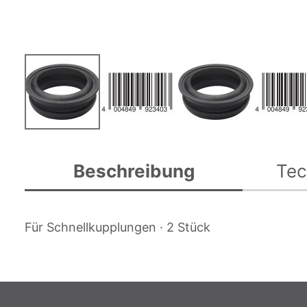
Zum
Anfang
Beschreibung
Tec
der
Bildgalerie
springen
Für Schnellkupplungen · 2 Stück