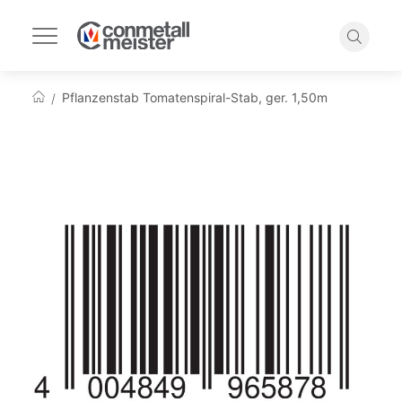
Navigation
umschalten
Suche
Pflanzenstab Tomatenspiral-Stab, ger. 1,50m
Startseite
Zum
Ende
der
Bildgalerie
springen