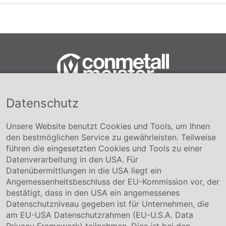
Datenschutz
Conmetall Meister GmbH
Hafenstraße 26 29223 Celle
+49 5141-180
Unsere Website benutzt Cookies und Tools, um Ihnen
info@conmetallmeister.de
den bestmöglichen Service zu gewährleisten. Teilweise
www.conmetallmeister.de
führen die eingesetzten Cookies und Tools zu einer
Unternehmen
Datenverarbeitung in den USA. Für
Datenübermittlungen in die USA liegt ein
Über uns
Angemessenheitsbeschluss der EU-Kommission vor, der
Compliance
bestätigt, dass in den USA ein angemessenes
Hinweisgebersystem
Datenschutzniveau gegeben ist für Unternehmen, die
Karriere
am EU-USA Datenschutzrahmen (EU-U.S.A. Data