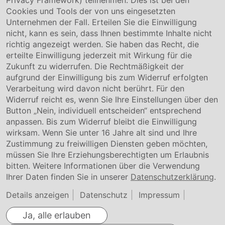
Privacy Framework) teilnehmen. Dies ist bei den
Service & Kontakt
Cookies und Tools der von uns eingesetzten
Unternehmen der Fall. Erteilen Sie die Einwilligung
Kontakt
nicht, kann es sein, dass Ihnen bestimmte Inhalte nicht
Downloads
richtig angezeigt werden. Sie haben das Recht, die
Garantiebedingungen
erteilte Einwilligung jederzeit mit Wirkung für die
Zertifikate
Zukunft zu widerrufen. Die Rechtmäßigkeit der
aufgrund der Einwilligung bis zum Widerruf erfolgten
Rechtliches
Verarbeitung wird davon nicht berührt. Für den
Widerruf reicht es, wenn Sie Ihre Einstellungen über den
Impressum
AGB
Button „Nein, individuell entscheiden“ entsprechend
Datenschutz
anpassen. Bis zum Widerruf bleibt die Einwilligung
Cookie Einstellung
wirksam. Wenn Sie unter 16 Jahre alt sind und Ihre
Zustimmung zu freiwilligen Diensten geben möchten,
müssen Sie Ihre Erziehungsberechtigten um Erlaubnis
bitten. Weitere Informationen über die Verwendung
Ihrer Daten finden Sie in unserer
Datenschutzerklärung
.
Details anzeigen
Datenschutz
Impressum
Ja, alle erlauben