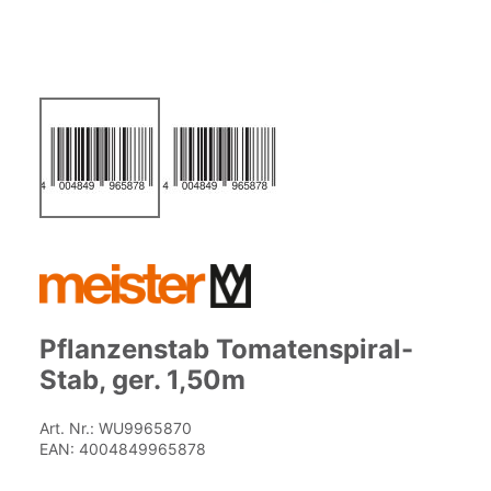
Zum
Anfang
der
Bildgalerie
springen
Pflanzenstab Tomatenspiral-
Stab, ger. 1,50m
Art. Nr.:
WU9965870
EAN:
4004849965878