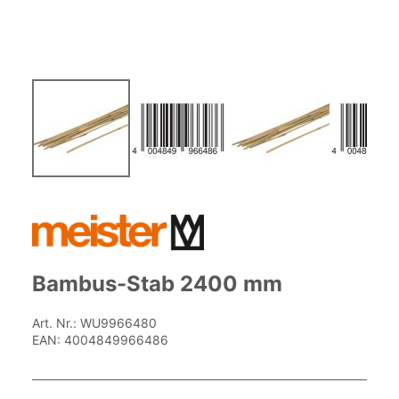
Zum
Anfang
der
Bildgalerie
springen
Bambus-Stab 2400 mm
Art. Nr.:
WU9966480
EAN:
4004849966486