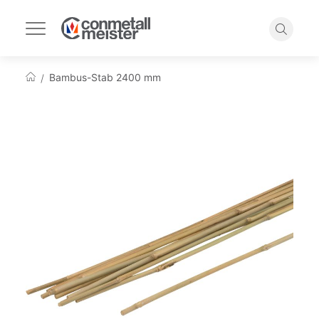
Navigation
umschalten
Suche
Bambus-Stab 2400 mm
Startseite
Zum
Ende
der
Bildgalerie
springen