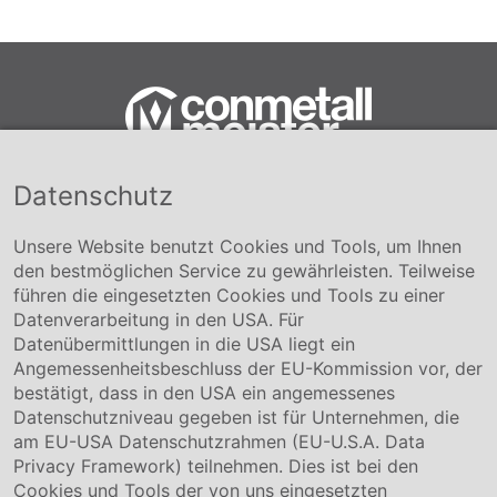
Datenschutz
Conmetall Meister GmbH
Hafenstraße 26 29223 Celle
+49 5141-180
Unsere Website benutzt Cookies und Tools, um Ihnen
info@conmetallmeister.de
den bestmöglichen Service zu gewährleisten. Teilweise
www.conmetallmeister.de
führen die eingesetzten Cookies und Tools zu einer
Unternehmen
Datenverarbeitung in den USA. Für
Datenübermittlungen in die USA liegt ein
Über uns
Angemessenheitsbeschluss der EU-Kommission vor, der
Compliance
bestätigt, dass in den USA ein angemessenes
Hinweisgebersystem
Datenschutzniveau gegeben ist für Unternehmen, die
Karriere
am EU-USA Datenschutzrahmen (EU-U.S.A. Data
Privacy Framework) teilnehmen. Dies ist bei den
Service & Kontakt
Cookies und Tools der von uns eingesetzten