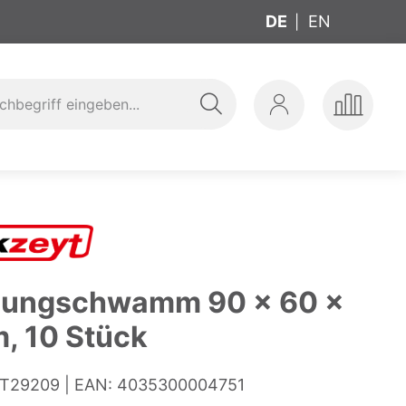
DE
EN
Suche
Mein
Produkte
ung
t
Konto
vergleic
gungschwamm 90 x 60 x
, 10 Stück
T29209
EAN:
4035300004751