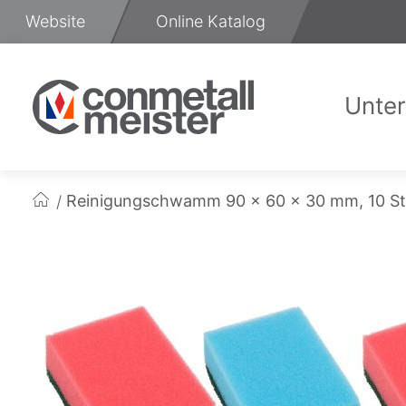
Zum
Website
Online Katalog
Inhalt
springen
Unte
Üb
Reinigungschwamm 90 x 60 x 30 mm, 10 S
Startseite
Zum
Ende
der
Bildgalerie
springen