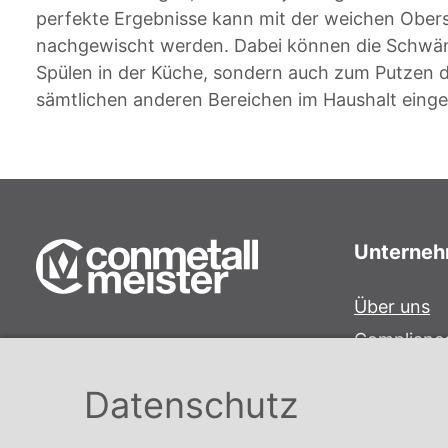
perfekte Ergebnisse kann mit der weichen Obers
nachgewischt werden. Dabei können die Schwä
Spülen in der Küche, sondern auch zum Putzen
sämtlichen anderen Bereichen im Haushalt eing
Unterne
Über uns
Complianc
Conmetall Meister GmbH
Hinweisge
Hafenstraße 26 29223 Celle
Datenschutz
Karriere
+49 5141-180
info@conmetallmeister.de