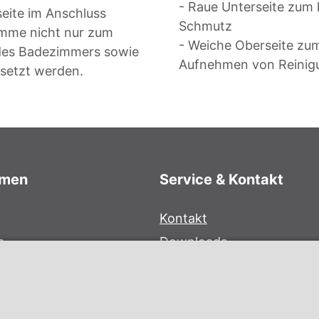
- Raue Unterseite zum 
eite im Anschluss
Schmutz
mme nicht nur zum
- Weiche Oberseite zu
 des Badezimmers sowie
Aufnehmen von Reinig
esetzt werden.
hmen
Service & Kontakt
Kontakt
e
Downloads
bersystem
Garantiebedingungen
Zertifikate