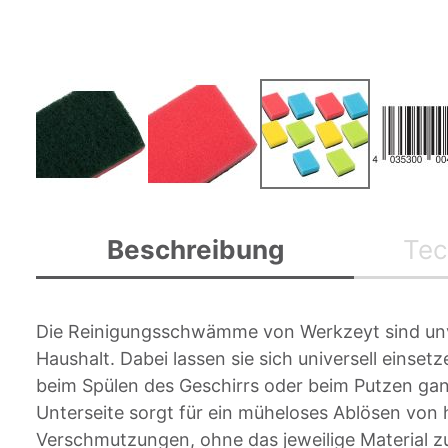
Zum
Anfang
Beschreibung
Tec
der
Bildgalerie
springen
Die Reinigungsschwämme von Werkzeyt sind unv
Haushalt. Dabei lassen sie sich universell einse
beim Spülen des Geschirrs oder beim Putzen ga
Unterseite sorgt für ein müheloses Ablösen von
Verschmutzungen, ohne das jeweilige Material zu