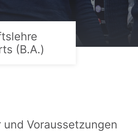
tslehre
ts (B.A.)
r und Voraussetzungen