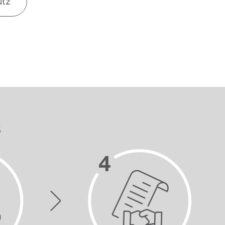
utz
s