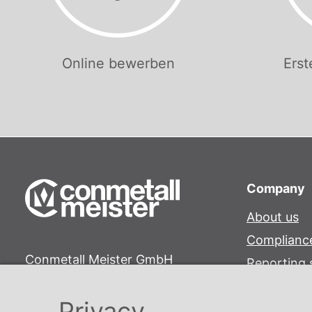
Online bewerben
Erst
Company
About us
Complianc
Conmetall Meister GmbH
Reporting
Hafenstraße 26 29223 Celle
Career
+49 5141-180
Privacy