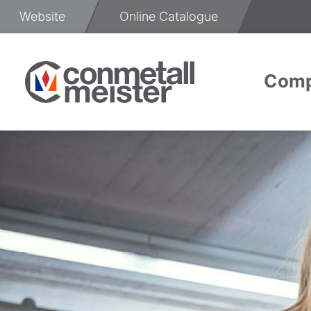
Skip
Website
Online Catalogue
to
Content
Com
About