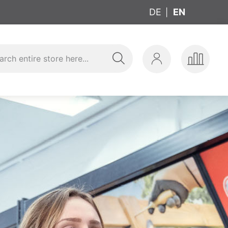
DE
EN
Search
My
Compar
aining
Account
Products