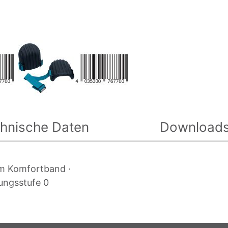
hnische Daten
Download
em Komfortband ·
ungsstufe 0