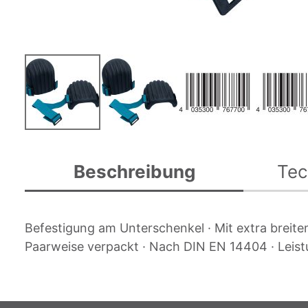
Zum
Anfang
Beschreibung
Tec
der
Bildgalerie
springen
Befestigung am Unterschenkel · Mit extra breit
Paarweise verpackt · Nach DIN EN 14404 · Leist