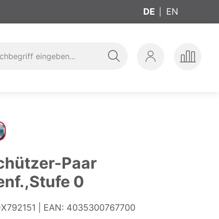
DE
EN
Suche
Mein
Produkte
ung
t
Konto
vergleic
chützer-Paar
nf.,Stufe 0
X792151
EAN:
4035300767700