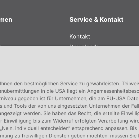
hmen
Service & Kontakt
Kontakt
e
Downloads
bersystem
Garantiebedingungen
Zertifikate
hnen den bestmöglichen Service zu gewährleisten. Teilwei
enübermittlungen in die USA liegt ein Angemessenheitsbesc
niveau gegeben ist für Unternehmen, die am EU-USA Date
 und Tools der von uns eingesetzten Unternehmen der Fall. E
 angezeigt werden. Sie haben das Recht, die erteilte Einwill
 Einwilligung bis zum Widerruf erfolgten Verarbeitung wird
 „Nein, individuell entscheiden“ entsprechend anpassen. Bis
mmung zu freiwilligen Diensten geben möchten, müssen Sie 