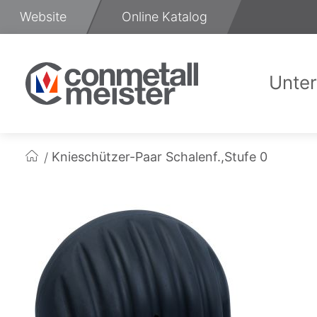
Zum
Website
Online Katalog
Inhalt
springen
Unte
Üb
Knieschützer-Paar Schalenf.,Stufe 0
Startseite
Zum
Ende
der
Bildgalerie
springen