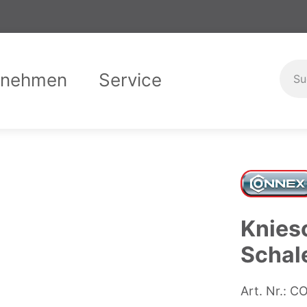
rnehmen
Service
er uns
Garantiebedingungen
Compliance
Downloads
Karriere
Ausbild
Kontak
Knies
Schale
Art. Nr.:
CO