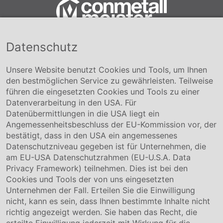
Datenschutz
Conmetall Meister GmbH
Hafenstraße 26 29223 Celle
+49 5141-180
Unsere Website benutzt Cookies und Tools, um Ihnen
info@conmetallmeister.de
den bestmöglichen Service zu gewährleisten. Teilweise
www.conmetallmeister.de
führen die eingesetzten Cookies und Tools zu einer
Unternehmen
Datenverarbeitung in den USA. Für
Datenübermittlungen in die USA liegt ein
Über uns
Angemessenheitsbeschluss der EU-Kommission vor, der
Compliance
bestätigt, dass in den USA ein angemessenes
Hinweisgebersystem
Datenschutzniveau gegeben ist für Unternehmen, die
Karriere
am EU-USA Datenschutzrahmen (EU-U.S.A. Data
Privacy Framework) teilnehmen. Dies ist bei den
Service & Kontakt
Cookies und Tools der von uns eingesetzten
Unternehmen der Fall. Erteilen Sie die Einwilligung
Kontakt
nicht, kann es sein, dass Ihnen bestimmte Inhalte nicht
Downloads
richtig angezeigt werden. Sie haben das Recht, die
Garantiebedingungen