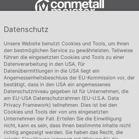
Datenschutz
Conmetall Meister GmbH
Hafenstraße 26 29223 Celle
+49 5141-180
Unsere Website benutzt Cookies und Tools, um Ihnen
info@conmetallmeister.de
den bestmöglichen Service zu gewährleisten. Teilweise
www.conmetallmeister.de
führen die eingesetzten Cookies und Tools zu einer
Unternehmen
Datenverarbeitung in den USA. Für
Datenübermittlungen in die USA liegt ein
Über uns
Angemessenheitsbeschluss der EU-Kommission vor, der
Compliance
bestätigt, dass in den USA ein angemessenes
Hinweisgebersystem
Datenschutzniveau gegeben ist für Unternehmen, die
Karriere
am EU-USA Datenschutzrahmen (EU-U.S.A. Data
Privacy Framework) teilnehmen. Dies ist bei den
Service & Kontakt
Cookies und Tools der von uns eingesetzten
Unternehmen der Fall. Erteilen Sie die Einwilligung
Kontakt
nicht, kann es sein, dass Ihnen bestimmte Inhalte nicht
Downloads
richtig angezeigt werden. Sie haben das Recht, die
Garantiebedingungen