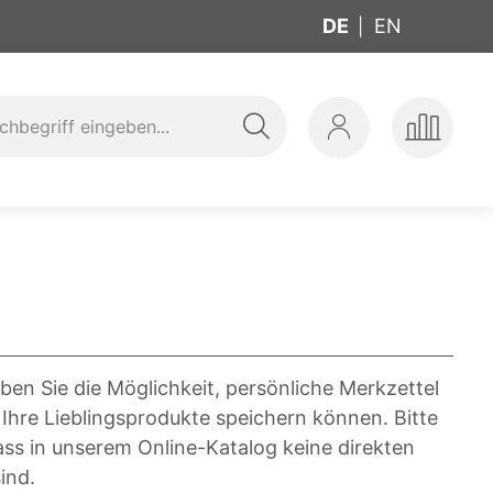
DE
EN
Suche
Mein
Produkte
ung
t
Konto
vergleic
ben Sie die Möglichkeit, persönliche Merkzettel
 Ihre Lieblingsprodukte speichern können. Bitte
ass in unserem Online-Katalog keine direkten
ind.