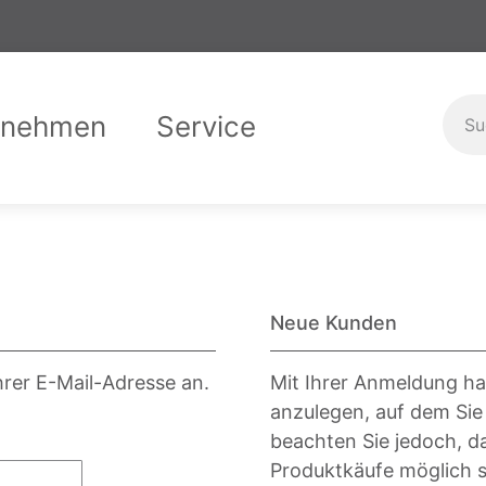
rnehmen
Service
er uns
Garantiebedingungen
Compliance
Downloads
Karriere
Ausbild
Kontak
Neue Kunden
hrer E-Mail-Adresse an.
Mit Ihrer Anmeldung ha
anzulegen, auf dem Sie
beachten Sie jedoch, d
Produktkäufe möglich s