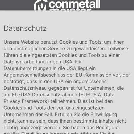
Datenschutz
Conmetall Meister GmbH
Hafenstraße 26 29223 Celle
+49 5141-180
Unsere Website benutzt Cookies und Tools, um Ihnen
info@conmetallmeister.de
den bestmöglichen Service zu gewährleisten. Teilweise
www.conmetallmeister.de
führen die eingesetzten Cookies und Tools zu einer
Unternehmen
Datenverarbeitung in den USA. Für
Datenübermittlungen in die USA liegt ein
Über uns
Angemessenheitsbeschluss der EU-Kommission vor, der
Compliance
bestätigt, dass in den USA ein angemessenes
Hinweisgebersystem
Datenschutzniveau gegeben ist für Unternehmen, die
Karriere
am EU-USA Datenschutzrahmen (EU-U.S.A. Data
Privacy Framework) teilnehmen. Dies ist bei den
Service & Kontakt
Cookies und Tools der von uns eingesetzten
Unternehmen der Fall. Erteilen Sie die Einwilligung
Kontakt
nicht, kann es sein, dass Ihnen bestimmte Inhalte nicht
Downloads
richtig angezeigt werden. Sie haben das Recht, die
Garantiebedingungen