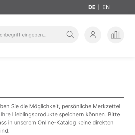
DE
EN
Suche
Mein
Produkte
ung
t
Konto
vergleic
ben Sie die Möglichkeit, persönliche Merkzettel
 Ihre Lieblingsprodukte speichern können. Bitte
ass in unserem Online-Katalog keine direkten
ind.