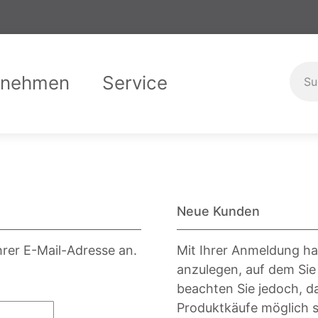
rnehmen
Service
er uns
Garantiebedingungen
Compliance
Downloads
Karriere
Ausbild
Kontak
Neue Kunden
hrer E-Mail-Adresse an.
Mit Ihrer Anmeldung ha
anzulegen, auf dem Sie
beachten Sie jedoch, d
Produktkäufe möglich s