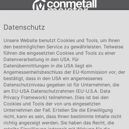
Datenschutz
Conmetall Meister GmbH
Hafenstraße 26 29223 Celle
+49 5141-180
Unsere Website benutzt Cookies und Tools, um Ihnen
info@conmetallmeister.de
den bestmöglichen Service zu gewährleisten. Teilweise
www.conmetallmeister.de
führen die eingesetzten Cookies und Tools zu einer
Unternehmen
Datenverarbeitung in den USA. Für
Datenübermittlungen in die USA liegt ein
Über uns
Angemessenheitsbeschluss der EU-Kommission vor, der
Compliance
bestätigt, dass in den USA ein angemessenes
Hinweisgebersystem
Datenschutzniveau gegeben ist für Unternehmen, die
Karriere
am EU-USA Datenschutzrahmen (EU-U.S.A. Data
Privacy Framework) teilnehmen. Dies ist bei den
Service & Kontakt
Cookies und Tools der von uns eingesetzten
Unternehmen der Fall. Erteilen Sie die Einwilligung
Kontakt
nicht, kann es sein, dass Ihnen bestimmte Inhalte nicht
Downloads
richtig angezeigt werden. Sie haben das Recht, die
Garantiebedingungen