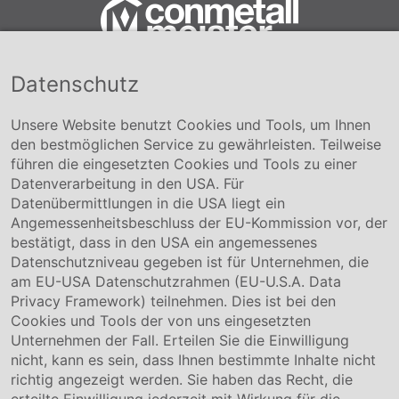
Datenschutz
Conmetall Meister GmbH
Hafenstraße 26 29223 Celle
+49 5141-180
Unsere Website benutzt Cookies und Tools, um Ihnen
info@conmetallmeister.de
den bestmöglichen Service zu gewährleisten. Teilweise
www.conmetallmeister.de
führen die eingesetzten Cookies und Tools zu einer
Unternehmen
Datenverarbeitung in den USA. Für
Datenübermittlungen in die USA liegt ein
Über uns
Angemessenheitsbeschluss der EU-Kommission vor, der
Compliance
bestätigt, dass in den USA ein angemessenes
Hinweisgebersystem
Datenschutzniveau gegeben ist für Unternehmen, die
Karriere
am EU-USA Datenschutzrahmen (EU-U.S.A. Data
Privacy Framework) teilnehmen. Dies ist bei den
Service & Kontakt
Cookies und Tools der von uns eingesetzten
Unternehmen der Fall. Erteilen Sie die Einwilligung
Kontakt
nicht, kann es sein, dass Ihnen bestimmte Inhalte nicht
Downloads
richtig angezeigt werden. Sie haben das Recht, die
Garantiebedingungen