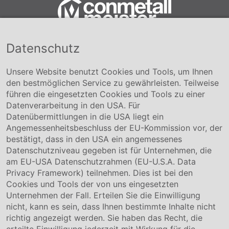
Datenschutz
Conmetall Meister GmbH
Hafenstraße 26 29223 Celle
+49 5141-180
Unsere Website benutzt Cookies und Tools, um Ihnen
info@conmetallmeister.de
den bestmöglichen Service zu gewährleisten. Teilweise
www.conmetallmeister.de
führen die eingesetzten Cookies und Tools zu einer
Unternehmen
Datenverarbeitung in den USA. Für
Datenübermittlungen in die USA liegt ein
Über uns
Angemessenheitsbeschluss der EU-Kommission vor, der
Compliance
bestätigt, dass in den USA ein angemessenes
Hinweisgebersystem
Datenschutzniveau gegeben ist für Unternehmen, die
Karriere
am EU-USA Datenschutzrahmen (EU-U.S.A. Data
Privacy Framework) teilnehmen. Dies ist bei den
Service & Kontakt
Cookies und Tools der von uns eingesetzten
Unternehmen der Fall. Erteilen Sie die Einwilligung
Kontakt
nicht, kann es sein, dass Ihnen bestimmte Inhalte nicht
Downloads
richtig angezeigt werden. Sie haben das Recht, die
Garantiebedingungen