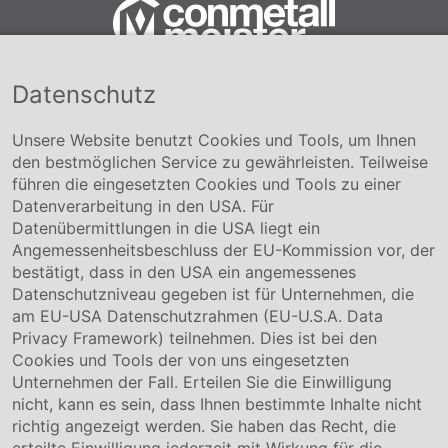
Datenschutz
Conmetall Meister GmbH
Hafenstraße 26 29223 Celle
+49 5141-180
Unsere Website benutzt Cookies und Tools, um Ihnen
info@conmetallmeister.de
den bestmöglichen Service zu gewährleisten. Teilweise
www.conmetallmeister.de
führen die eingesetzten Cookies und Tools zu einer
Unternehmen
Datenverarbeitung in den USA. Für
Datenübermittlungen in die USA liegt ein
Über uns
Angemessenheitsbeschluss der EU-Kommission vor, der
Compliance
bestätigt, dass in den USA ein angemessenes
Hinweisgebersystem
Datenschutzniveau gegeben ist für Unternehmen, die
Karriere
am EU-USA Datenschutzrahmen (EU-U.S.A. Data
Privacy Framework) teilnehmen. Dies ist bei den
Service & Kontakt
Cookies und Tools der von uns eingesetzten
Unternehmen der Fall. Erteilen Sie die Einwilligung
Kontakt
nicht, kann es sein, dass Ihnen bestimmte Inhalte nicht
Downloads
richtig angezeigt werden. Sie haben das Recht, die
Garantiebedingungen