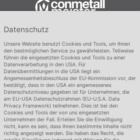
Datenschutz
Conmetall Meister GmbH
Hafenstraße 26 29223 Celle
+49 5141-180
Unsere Website benutzt Cookies und Tools, um Ihnen
info@conmetallmeister.de
den bestmöglichen Service zu gewährleisten. Teilweise
www.conmetallmeister.de
führen die eingesetzten Cookies und Tools zu einer
Unternehmen
Datenverarbeitung in den USA. Für
Datenübermittlungen in die USA liegt ein
Über uns
Angemessenheitsbeschluss der EU-Kommission vor, der
Compliance
bestätigt, dass in den USA ein angemessenes
Hinweisgebersystem
Datenschutzniveau gegeben ist für Unternehmen, die
Karriere
am EU-USA Datenschutzrahmen (EU-U.S.A. Data
Privacy Framework) teilnehmen. Dies ist bei den
Service & Kontakt
Cookies und Tools der von uns eingesetzten
Unternehmen der Fall. Erteilen Sie die Einwilligung
Kontakt
nicht, kann es sein, dass Ihnen bestimmte Inhalte nicht
Downloads
richtig angezeigt werden. Sie haben das Recht, die
Garantiebedingungen