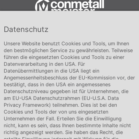
Datenschutz
Conmetall Meister GmbH
Hafenstraße 26 29223 Celle
+49 5141-180
Unsere Website benutzt Cookies und Tools, um Ihnen
info@conmetallmeister.de
den bestmöglichen Service zu gewährleisten. Teilweise
www.conmetallmeister.de
führen die eingesetzten Cookies und Tools zu einer
Unternehmen
Datenverarbeitung in den USA. Für
Datenübermittlungen in die USA liegt ein
Über uns
Angemessenheitsbeschluss der EU-Kommission vor, der
Compliance
bestätigt, dass in den USA ein angemessenes
Hinweisgebersystem
Datenschutzniveau gegeben ist für Unternehmen, die
Karriere
am EU-USA Datenschutzrahmen (EU-U.S.A. Data
Privacy Framework) teilnehmen. Dies ist bei den
Service & Kontakt
Cookies und Tools der von uns eingesetzten
Unternehmen der Fall. Erteilen Sie die Einwilligung
Kontakt
nicht, kann es sein, dass Ihnen bestimmte Inhalte nicht
Downloads
richtig angezeigt werden. Sie haben das Recht, die
Garantiebedingungen