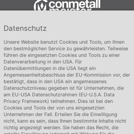
Datenschutz
Conmetall Meister GmbH
Hafenstraße 26 29223 Celle
+49 5141-180
Unsere Website benutzt Cookies und Tools, um Ihnen
info@conmetallmeister.de
den bestmöglichen Service zu gewährleisten. Teilweise
www.conmetallmeister.de
führen die eingesetzten Cookies und Tools zu einer
Unternehmen
Datenverarbeitung in den USA. Für
Datenübermittlungen in die USA liegt ein
Über uns
Angemessenheitsbeschluss der EU-Kommission vor, der
Compliance
bestätigt, dass in den USA ein angemessenes
Hinweisgebersystem
Datenschutzniveau gegeben ist für Unternehmen, die
Karriere
am EU-USA Datenschutzrahmen (EU-U.S.A. Data
Privacy Framework) teilnehmen. Dies ist bei den
Service & Kontakt
Cookies und Tools der von uns eingesetzten
Unternehmen der Fall. Erteilen Sie die Einwilligung
Kontakt
nicht, kann es sein, dass Ihnen bestimmte Inhalte nicht
Downloads
richtig angezeigt werden. Sie haben das Recht, die
Garantiebedingungen