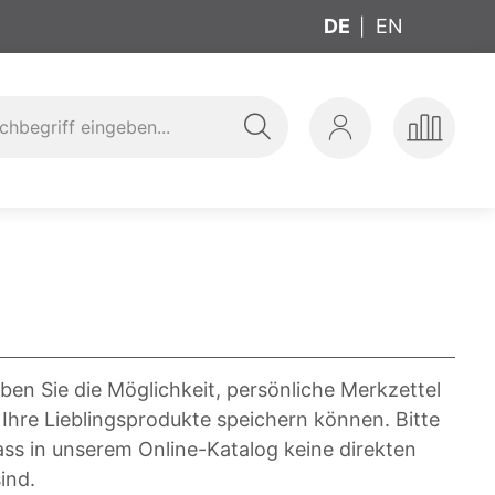
DE
EN
Suche
Mein
Produkte
ung
t
Konto
vergleic
ben Sie die Möglichkeit, persönliche Merkzettel
 Ihre Lieblingsprodukte speichern können. Bitte
ass in unserem Online-Katalog keine direkten
ind.