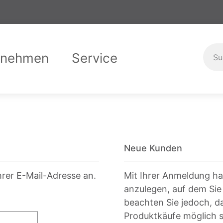
rnehmen
Service
er uns
Garantiebedingungen
Compliance
Downloads
Karriere
Ausbild
Kontak
Neue Kunden
hrer E-Mail-Adresse an.
Mit Ihrer Anmeldung ha
anzulegen, auf dem Sie
beachten Sie jedoch, d
Produktkäufe möglich s