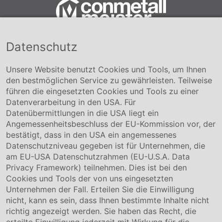
Datenschutz
Conmetall Meister GmbH
Hafenstraße 26 29223 Celle
+49 5141-180
Unsere Website benutzt Cookies und Tools, um Ihnen
info@conmetallmeister.de
den bestmöglichen Service zu gewährleisten. Teilweise
www.conmetallmeister.de
führen die eingesetzten Cookies und Tools zu einer
Unternehmen
Datenverarbeitung in den USA. Für
Datenübermittlungen in die USA liegt ein
Über uns
Angemessenheitsbeschluss der EU-Kommission vor, der
Compliance
bestätigt, dass in den USA ein angemessenes
Hinweisgebersystem
Datenschutzniveau gegeben ist für Unternehmen, die
Karriere
am EU-USA Datenschutzrahmen (EU-U.S.A. Data
Privacy Framework) teilnehmen. Dies ist bei den
Service & Kontakt
Cookies und Tools der von uns eingesetzten
Unternehmen der Fall. Erteilen Sie die Einwilligung
Kontakt
nicht, kann es sein, dass Ihnen bestimmte Inhalte nicht
Downloads
richtig angezeigt werden. Sie haben das Recht, die
Garantiebedingungen