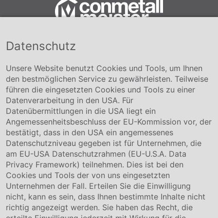
Datenschutz
Conmetall Meister GmbH
Hafenstraße 26 29223 Celle
+49 5141-180
Unsere Website benutzt Cookies und Tools, um Ihnen
info@conmetallmeister.de
den bestmöglichen Service zu gewährleisten. Teilweise
www.conmetallmeister.de
führen die eingesetzten Cookies und Tools zu einer
Unternehmen
Datenverarbeitung in den USA. Für
Datenübermittlungen in die USA liegt ein
Über uns
Angemessenheitsbeschluss der EU-Kommission vor, der
Compliance
bestätigt, dass in den USA ein angemessenes
Hinweisgebersystem
Datenschutzniveau gegeben ist für Unternehmen, die
Karriere
am EU-USA Datenschutzrahmen (EU-U.S.A. Data
Privacy Framework) teilnehmen. Dies ist bei den
Service & Kontakt
Cookies und Tools der von uns eingesetzten
Unternehmen der Fall. Erteilen Sie die Einwilligung
Kontakt
nicht, kann es sein, dass Ihnen bestimmte Inhalte nicht
Downloads
richtig angezeigt werden. Sie haben das Recht, die
Garantiebedingungen