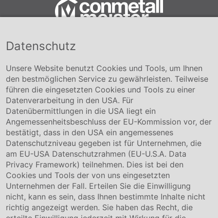
Datenschutz
Conmetall Meister GmbH
Hafenstraße 26 29223 Celle
+49 5141-180
Unsere Website benutzt Cookies und Tools, um Ihnen
info@conmetallmeister.de
den bestmöglichen Service zu gewährleisten. Teilweise
www.conmetallmeister.de
führen die eingesetzten Cookies und Tools zu einer
Unternehmen
Datenverarbeitung in den USA. Für
Datenübermittlungen in die USA liegt ein
Über uns
Angemessenheitsbeschluss der EU-Kommission vor, der
Compliance
bestätigt, dass in den USA ein angemessenes
Hinweisgebersystem
Datenschutzniveau gegeben ist für Unternehmen, die
Karriere
am EU-USA Datenschutzrahmen (EU-U.S.A. Data
Privacy Framework) teilnehmen. Dies ist bei den
Service & Kontakt
Cookies und Tools der von uns eingesetzten
Unternehmen der Fall. Erteilen Sie die Einwilligung
Kontakt
nicht, kann es sein, dass Ihnen bestimmte Inhalte nicht
Downloads
richtig angezeigt werden. Sie haben das Recht, die
Garantiebedingungen