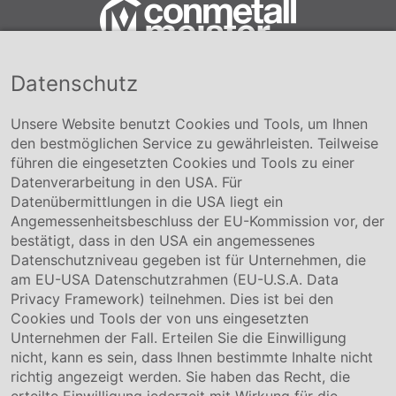
Datenschutz
Conmetall Meister GmbH
Hafenstraße 26 29223 Celle
+49 5141-180
Unsere Website benutzt Cookies und Tools, um Ihnen
info@conmetallmeister.de
den bestmöglichen Service zu gewährleisten. Teilweise
www.conmetallmeister.de
führen die eingesetzten Cookies und Tools zu einer
Unternehmen
Datenverarbeitung in den USA. Für
Datenübermittlungen in die USA liegt ein
Über uns
Angemessenheitsbeschluss der EU-Kommission vor, der
Compliance
bestätigt, dass in den USA ein angemessenes
Hinweisgebersystem
Datenschutzniveau gegeben ist für Unternehmen, die
Karriere
am EU-USA Datenschutzrahmen (EU-U.S.A. Data
Privacy Framework) teilnehmen. Dies ist bei den
Service & Kontakt
Cookies und Tools der von uns eingesetzten
Unternehmen der Fall. Erteilen Sie die Einwilligung
Kontakt
nicht, kann es sein, dass Ihnen bestimmte Inhalte nicht
Downloads
richtig angezeigt werden. Sie haben das Recht, die
Garantiebedingungen