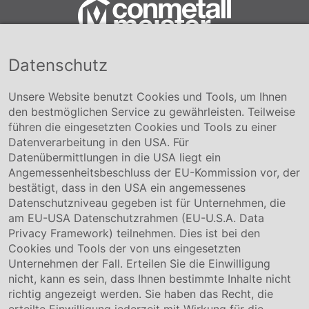
Datenschutz
Conmetall Meister GmbH
Hafenstraße 26 29223 Celle
+49 5141-180
Unsere Website benutzt Cookies und Tools, um Ihnen
info@conmetallmeister.de
den bestmöglichen Service zu gewährleisten. Teilweise
www.conmetallmeister.de
führen die eingesetzten Cookies und Tools zu einer
Unternehmen
Datenverarbeitung in den USA. Für
Datenübermittlungen in die USA liegt ein
Über uns
Angemessenheitsbeschluss der EU-Kommission vor, der
Compliance
bestätigt, dass in den USA ein angemessenes
Hinweisgebersystem
Datenschutzniveau gegeben ist für Unternehmen, die
Karriere
am EU-USA Datenschutzrahmen (EU-U.S.A. Data
Privacy Framework) teilnehmen. Dies ist bei den
Service & Kontakt
Cookies und Tools der von uns eingesetzten
Unternehmen der Fall. Erteilen Sie die Einwilligung
Kontakt
nicht, kann es sein, dass Ihnen bestimmte Inhalte nicht
Downloads
richtig angezeigt werden. Sie haben das Recht, die
Garantiebedingungen