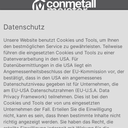
Datenschutz
Conmetall Meister GmbH
Hafenstraße 26 29223 Celle
+49 5141-180
Unsere Website benutzt Cookies und Tools, um Ihnen
info@conmetallmeister.de
den bestmöglichen Service zu gewährleisten. Teilweise
www.conmetallmeister.de
führen die eingesetzten Cookies und Tools zu einer
Unternehmen
Datenverarbeitung in den USA. Für
Datenübermittlungen in die USA liegt ein
Über uns
Angemessenheitsbeschluss der EU-Kommission vor, der
Compliance
bestätigt, dass in den USA ein angemessenes
Hinweisgebersystem
Datenschutzniveau gegeben ist für Unternehmen, die
Karriere
am EU-USA Datenschutzrahmen (EU-U.S.A. Data
Privacy Framework) teilnehmen. Dies ist bei den
Service & Kontakt
Cookies und Tools der von uns eingesetzten
Unternehmen der Fall. Erteilen Sie die Einwilligung
Kontakt
nicht, kann es sein, dass Ihnen bestimmte Inhalte nicht
Downloads
richtig angezeigt werden. Sie haben das Recht, die
Garantiebedingungen