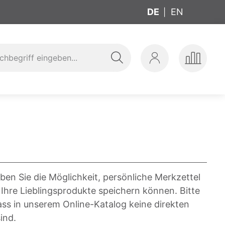
DE
EN
Suche
Mein
Produkte
ung
t
Konto
vergleic
ben Sie die Möglichkeit, persönliche Merkzettel
 Ihre Lieblingsprodukte speichern können. Bitte
ass in unserem Online-Katalog keine direkten
ind.