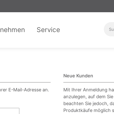
rnehmen
Service
er uns
Garantiebedingungen
Compliance
Downloads
Karriere
Ausbild
Kontak
Neue Kunden
hrer E-Mail-Adresse an.
Mit Ihrer Anmeldung ha
anzulegen, auf dem Sie
beachten Sie jedoch, d
Produktkäufe möglich s