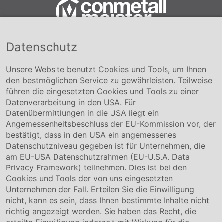
Datenschutz
Conmetall Meister GmbH
Hafenstraße 26 29223 Celle
+49 5141-180
Unsere Website benutzt Cookies und Tools, um Ihnen
info@conmetallmeister.de
den bestmöglichen Service zu gewährleisten. Teilweise
www.conmetallmeister.de
führen die eingesetzten Cookies und Tools zu einer
Unternehmen
Datenverarbeitung in den USA. Für
Datenübermittlungen in die USA liegt ein
Über uns
Angemessenheitsbeschluss der EU-Kommission vor, der
Compliance
bestätigt, dass in den USA ein angemessenes
Hinweisgebersystem
Datenschutzniveau gegeben ist für Unternehmen, die
Karriere
am EU-USA Datenschutzrahmen (EU-U.S.A. Data
Privacy Framework) teilnehmen. Dies ist bei den
Service & Kontakt
Cookies und Tools der von uns eingesetzten
Unternehmen der Fall. Erteilen Sie die Einwilligung
Kontakt
nicht, kann es sein, dass Ihnen bestimmte Inhalte nicht
Downloads
richtig angezeigt werden. Sie haben das Recht, die
Garantiebedingungen