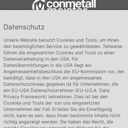
Datenschutz
Conmetall Meister GmbH
Hafenstraße 26 29223 Celle
+49 5141-180
Unsere Website benutzt Cookies und Tools, um Ihnen
info@conmetallmeister.de
den bestmöglichen Service zu gewährleisten. Teilweise
www.conmetallmeister.de
führen die eingesetzten Cookies und Tools zu einer
Unternehmen
Datenverarbeitung in den USA. Für
Datenübermittlungen in die USA liegt ein
Über uns
Angemessenheitsbeschluss der EU-Kommission vor, der
Compliance
bestätigt, dass in den USA ein angemessenes
Hinweisgebersystem
Datenschutzniveau gegeben ist für Unternehmen, die
Karriere
am EU-USA Datenschutzrahmen (EU-U.S.A. Data
Privacy Framework) teilnehmen. Dies ist bei den
Service & Kontakt
Cookies und Tools der von uns eingesetzten
Unternehmen der Fall. Erteilen Sie die Einwilligung
Kontakt
nicht, kann es sein, dass Ihnen bestimmte Inhalte nicht
Downloads
richtig angezeigt werden. Sie haben das Recht, die
Garantiebedingungen