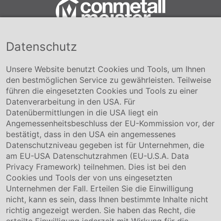
Datenschutz
Conmetall Meister GmbH
Hafenstraße 26 29223 Celle
+49 5141-180
Unsere Website benutzt Cookies und Tools, um Ihnen
info@conmetallmeister.de
den bestmöglichen Service zu gewährleisten. Teilweise
www.conmetallmeister.de
führen die eingesetzten Cookies und Tools zu einer
Unternehmen
Datenverarbeitung in den USA. Für
Datenübermittlungen in die USA liegt ein
Über uns
Angemessenheitsbeschluss der EU-Kommission vor, der
Compliance
bestätigt, dass in den USA ein angemessenes
Hinweisgebersystem
Datenschutzniveau gegeben ist für Unternehmen, die
Karriere
am EU-USA Datenschutzrahmen (EU-U.S.A. Data
Privacy Framework) teilnehmen. Dies ist bei den
Service & Kontakt
Cookies und Tools der von uns eingesetzten
Unternehmen der Fall. Erteilen Sie die Einwilligung
Kontakt
nicht, kann es sein, dass Ihnen bestimmte Inhalte nicht
Downloads
richtig angezeigt werden. Sie haben das Recht, die
Garantiebedingungen