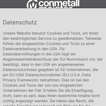
Datenschutz
Conmetall Meister GmbH
Hafenstraße 26 29223 Celle
+49 5141-180
Unsere Website benutzt Cookies und Tools, um Ihnen
info@conmetallmeister.de
den bestmöglichen Service zu gewährleisten. Teilweise
www.conmetallmeister.de
führen die eingesetzten Cookies und Tools zu einer
Unternehmen
Datenverarbeitung in den USA. Für
Datenübermittlungen in die USA liegt ein
Über uns
Angemessenheitsbeschluss der EU-Kommission vor, der
Compliance
bestätigt, dass in den USA ein angemessenes
Hinweisgebersystem
Datenschutzniveau gegeben ist für Unternehmen, die
Karriere
am EU-USA Datenschutzrahmen (EU-U.S.A. Data
Privacy Framework) teilnehmen. Dies ist bei den
Service & Kontakt
Cookies und Tools der von uns eingesetzten
Unternehmen der Fall. Erteilen Sie die Einwilligung
Kontakt
nicht, kann es sein, dass Ihnen bestimmte Inhalte nicht
Downloads
richtig angezeigt werden. Sie haben das Recht, die
Garantiebedingungen