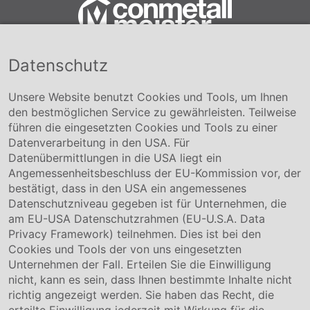
Datenschutz
Conmetall Meister GmbH
Hafenstraße 26 29223 Celle
+49 5141-180
Unsere Website benutzt Cookies und Tools, um Ihnen
info@conmetallmeister.de
den bestmöglichen Service zu gewährleisten. Teilweise
www.conmetallmeister.de
führen die eingesetzten Cookies und Tools zu einer
Unternehmen
Datenverarbeitung in den USA. Für
Datenübermittlungen in die USA liegt ein
Über uns
Angemessenheitsbeschluss der EU-Kommission vor, der
Compliance
bestätigt, dass in den USA ein angemessenes
Hinweisgebersystem
Datenschutzniveau gegeben ist für Unternehmen, die
Karriere
am EU-USA Datenschutzrahmen (EU-U.S.A. Data
Privacy Framework) teilnehmen. Dies ist bei den
Service & Kontakt
Cookies und Tools der von uns eingesetzten
Unternehmen der Fall. Erteilen Sie die Einwilligung
Kontakt
nicht, kann es sein, dass Ihnen bestimmte Inhalte nicht
Downloads
richtig angezeigt werden. Sie haben das Recht, die
Garantiebedingungen