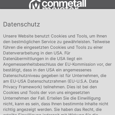
Datenschutz
Conmetall Meister GmbH
Hafenstraße 26 29223 Celle
+49 5141-180
Unsere Website benutzt Cookies und Tools, um Ihnen
info@conmetallmeister.de
den bestmöglichen Service zu gewährleisten. Teilweise
www.conmetallmeister.de
führen die eingesetzten Cookies und Tools zu einer
Unternehmen
Datenverarbeitung in den USA. Für
Datenübermittlungen in die USA liegt ein
Über uns
Angemessenheitsbeschluss der EU-Kommission vor, der
Compliance
bestätigt, dass in den USA ein angemessenes
Hinweisgebersystem
Datenschutzniveau gegeben ist für Unternehmen, die
Karriere
am EU-USA Datenschutzrahmen (EU-U.S.A. Data
Privacy Framework) teilnehmen. Dies ist bei den
Service & Kontakt
Cookies und Tools der von uns eingesetzten
Unternehmen der Fall. Erteilen Sie die Einwilligung
Kontakt
nicht, kann es sein, dass Ihnen bestimmte Inhalte nicht
Downloads
richtig angezeigt werden. Sie haben das Recht, die
Garantiebedingungen