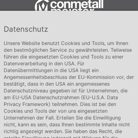
Datenschutz
Conmetall Meister GmbH
Hafenstraße 26 29223 Celle
+49 5141-180
Unsere Website benutzt Cookies und Tools, um Ihnen
info@conmetallmeister.de
den bestmöglichen Service zu gewährleisten. Teilweise
www.conmetallmeister.de
führen die eingesetzten Cookies und Tools zu einer
Unternehmen
Datenverarbeitung in den USA. Für
Datenübermittlungen in die USA liegt ein
Über uns
Angemessenheitsbeschluss der EU-Kommission vor, der
Compliance
bestätigt, dass in den USA ein angemessenes
Hinweisgebersystem
Datenschutzniveau gegeben ist für Unternehmen, die
Karriere
am EU-USA Datenschutzrahmen (EU-U.S.A. Data
Privacy Framework) teilnehmen. Dies ist bei den
Service & Kontakt
Cookies und Tools der von uns eingesetzten
Unternehmen der Fall. Erteilen Sie die Einwilligung
Kontakt
nicht, kann es sein, dass Ihnen bestimmte Inhalte nicht
Downloads
richtig angezeigt werden. Sie haben das Recht, die
Garantiebedingungen