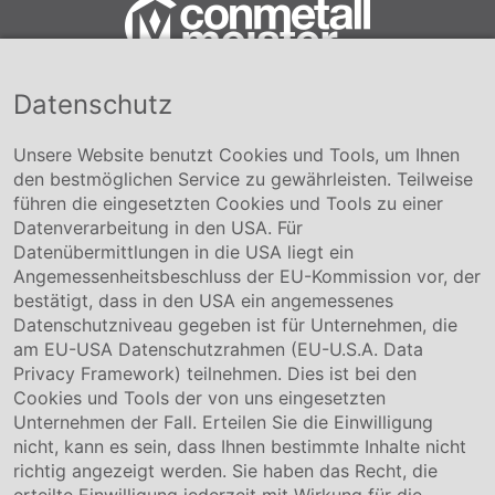
Datenschutz
Conmetall Meister GmbH
Hafenstraße 26 29223 Celle
+49 5141-180
Unsere Website benutzt Cookies und Tools, um Ihnen
info@conmetallmeister.de
den bestmöglichen Service zu gewährleisten. Teilweise
www.conmetallmeister.de
führen die eingesetzten Cookies und Tools zu einer
Unternehmen
Datenverarbeitung in den USA. Für
Datenübermittlungen in die USA liegt ein
Über uns
Angemessenheitsbeschluss der EU-Kommission vor, der
Compliance
bestätigt, dass in den USA ein angemessenes
Hinweisgebersystem
Datenschutzniveau gegeben ist für Unternehmen, die
Karriere
am EU-USA Datenschutzrahmen (EU-U.S.A. Data
Privacy Framework) teilnehmen. Dies ist bei den
Service & Kontakt
Cookies und Tools der von uns eingesetzten
Unternehmen der Fall. Erteilen Sie die Einwilligung
Kontakt
nicht, kann es sein, dass Ihnen bestimmte Inhalte nicht
Downloads
richtig angezeigt werden. Sie haben das Recht, die
Garantiebedingungen