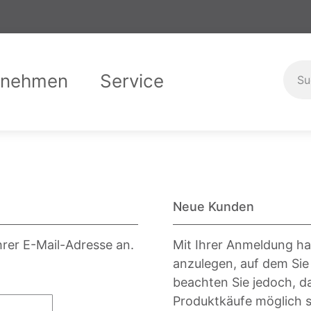
rnehmen
Service
er uns
Garantiebedingungen
Compliance
Downloads
Karriere
Ausbild
Kontak
Neue Kunden
hrer E-Mail-Adresse an.
Mit Ihrer Anmeldung ha
anzulegen, auf dem Sie
beachten Sie jedoch, d
Produktkäufe möglich s