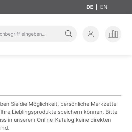
DE
EN
Suche
Mein
Produkte
ung
t
Konto
vergleic
ben Sie die Möglichkeit, persönliche Merkzettel
 Ihre Lieblingsprodukte speichern können. Bitte
ass in unserem Online-Katalog keine direkten
ind.