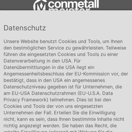
Datenschutz
Conmetall Meister GmbH
Hafenstraße 26 29223 Celle
+49 5141-180
Unsere Website benutzt Cookies und Tools, um Ihnen
info@conmetallmeister.de
den bestmöglichen Service zu gewährleisten. Teilweise
www.conmetallmeister.de
führen die eingesetzten Cookies und Tools zu einer
Unternehmen
Datenverarbeitung in den USA. Für
Datenübermittlungen in die USA liegt ein
Über uns
Angemessenheitsbeschluss der EU-Kommission vor, der
Compliance
bestätigt, dass in den USA ein angemessenes
Hinweisgebersystem
Datenschutzniveau gegeben ist für Unternehmen, die
Karriere
am EU-USA Datenschutzrahmen (EU-U.S.A. Data
Privacy Framework) teilnehmen. Dies ist bei den
Service & Kontakt
Cookies und Tools der von uns eingesetzten
Unternehmen der Fall. Erteilen Sie die Einwilligung
Kontakt
nicht, kann es sein, dass Ihnen bestimmte Inhalte nicht
Downloads
richtig angezeigt werden. Sie haben das Recht, die
Garantiebedingungen