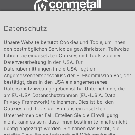
Datenschutz
Conmetall Meister GmbH
Hafenstraße 26 29223 Celle
+49 5141-180
Unsere Website benutzt Cookies und Tools, um Ihnen
info@conmetallmeister.de
den bestmöglichen Service zu gewährleisten. Teilweise
www.conmetallmeister.de
führen die eingesetzten Cookies und Tools zu einer
Unternehmen
Datenverarbeitung in den USA. Für
Datenübermittlungen in die USA liegt ein
Über uns
Angemessenheitsbeschluss der EU-Kommission vor, der
Compliance
bestätigt, dass in den USA ein angemessenes
Hinweisgebersystem
Datenschutzniveau gegeben ist für Unternehmen, die
Karriere
am EU-USA Datenschutzrahmen (EU-U.S.A. Data
Privacy Framework) teilnehmen. Dies ist bei den
Service & Kontakt
Cookies und Tools der von uns eingesetzten
Unternehmen der Fall. Erteilen Sie die Einwilligung
Kontakt
nicht, kann es sein, dass Ihnen bestimmte Inhalte nicht
Downloads
richtig angezeigt werden. Sie haben das Recht, die
Garantiebedingungen