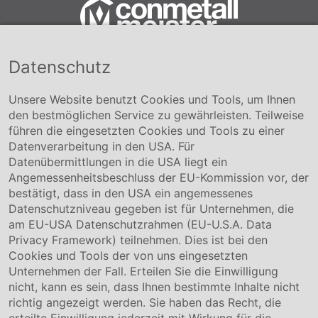
Datenschutz
Conmetall Meister GmbH
Hafenstraße 26 29223 Celle
+49 5141-180
Unsere Website benutzt Cookies und Tools, um Ihnen
info@conmetallmeister.de
den bestmöglichen Service zu gewährleisten. Teilweise
www.conmetallmeister.de
führen die eingesetzten Cookies und Tools zu einer
Unternehmen
Datenverarbeitung in den USA. Für
Datenübermittlungen in die USA liegt ein
Über uns
Angemessenheitsbeschluss der EU-Kommission vor, der
Compliance
bestätigt, dass in den USA ein angemessenes
Hinweisgebersystem
Datenschutzniveau gegeben ist für Unternehmen, die
Karriere
am EU-USA Datenschutzrahmen (EU-U.S.A. Data
Privacy Framework) teilnehmen. Dies ist bei den
Service & Kontakt
Cookies und Tools der von uns eingesetzten
Unternehmen der Fall. Erteilen Sie die Einwilligung
Kontakt
nicht, kann es sein, dass Ihnen bestimmte Inhalte nicht
Downloads
richtig angezeigt werden. Sie haben das Recht, die
Garantiebedingungen