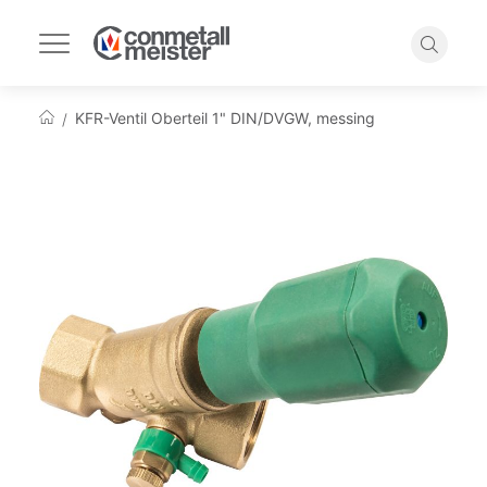
Navigation
umschalten
Suche
KFR-Ventil Oberteil 1" DIN/DVGW, messing
Startseite
Zum
Ende
der
Bildgalerie
springen