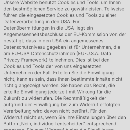
+49 5141-180
Unsere Website benutzt Cookies und Tools, um Ihnen
info@conmetallmeister.de
den bestmöglichen Service zu gewährleisten. Teilweise
www.conmetallmeister.de
führen die eingesetzten Cookies und Tools zu einer
Unternehmen
Datenverarbeitung in den USA. Für
Datenübermittlungen in die USA liegt ein
Über uns
Angemessenheitsbeschluss der EU-Kommission vor, der
Compliance
bestätigt, dass in den USA ein angemessenes
Hinweisgebersystem
Datenschutzniveau gegeben ist für Unternehmen, die
Karriere
am EU-USA Datenschutzrahmen (EU-U.S.A. Data
Privacy Framework) teilnehmen. Dies ist bei den
Service & Kontakt
Cookies und Tools der von uns eingesetzten
Unternehmen der Fall. Erteilen Sie die Einwilligung
Kontakt
nicht, kann es sein, dass Ihnen bestimmte Inhalte nicht
Downloads
richtig angezeigt werden. Sie haben das Recht, die
Garantiebedingungen
erteilte Einwilligung jederzeit mit Wirkung für die
Zertifikate
Zukunft zu widerrufen. Die Rechtmäßigkeit der
aufgrund der Einwilligung bis zum Widerruf erfolgten
Rechtliches
Verarbeitung wird davon nicht berührt. Für den
Widerruf reicht es, wenn Sie Ihre Einstellungen über den
Impressum
AGB
Button „Nein, individuell entscheiden“ entsprechend
Datenschutz