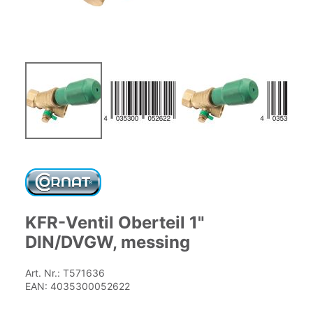
Zum
Anfang
der
Bildgalerie
springen
KFR-Ventil Oberteil 1"
DIN/DVGW, messing
Art. Nr.:
T571636
EAN:
4035300052622