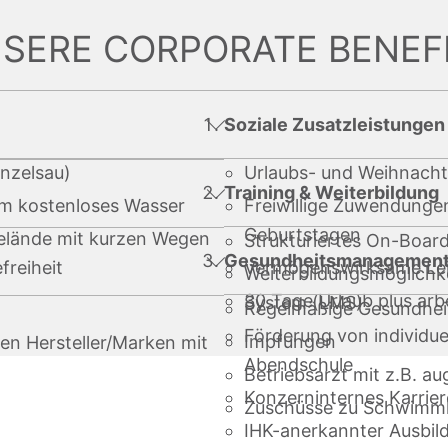
SERE CORPORATE BENEF
Soziale Zusatzleistungen
ünzelsau)
Urlaubs- und Weihnacht
Training & Weiterbildung
em kostenloses Wasser
Freiwillige Zuwendungen
Geburtstagen
gelände mit kurzen Wegen
Strukturiertes On-Boa
Gesundheitsmanagemen
freiheit
Vermögenswirksame Le
Weiterbildungsmöglichk
30 Tage Urlaub plus arbe
System (LMS)
Regelmäßige Gesundhei
Förderung von individue
Impfungen
en Hersteller/Marken mit
Abendschule
Betriebsarzt mit z.B. a
Konzerninternes Karri
Zuschüsse zu Schwimm
IHK-anerkannter Ausbil