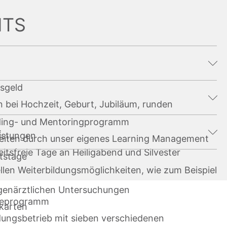
ITS
sgeld
 bei Hochzeit, Geburt, Jubiläum, runden
rding- und Mentoringprogramm
t
istungen
eiten durch unser eigenes Learning Management
itsfreie Tage an Heiligabend und Silvester
tstage
llen Weiterbildungsmöglichkeiten, wie zum Beispiel
ugenärztlichen Untersuchungen
ereprogramm
karten
dungsbetrieb mit sieben verschiedenen