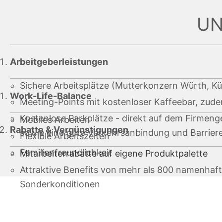
UN
Arbeitgeberleistungen
Sichere Arbeitsplätze (Mutterkonzern Würth, K
Work-Life-Balance
Meeting-Points mit kostenloser Kaffeebar, zud
Kostenlose Parkplätze - direkt auf dem Firmen
Mobiles Arbeiten
Rabatte & Vergünstigungen
sowie eine gute Verkehrsanbindung und Barriere
Flexible Arbeitszeiten
Familienfreundlichkeit
Mitarbeiterrabatte auf eigene Produktpalette
Attraktive Benefits von mehr als 800 namenhaft
Sonderkonditionen