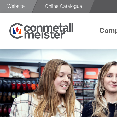
Skip
Website
Online Catalogue
to
Content
Com
About