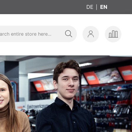
DE
EN
Search
My
Compar
aining
Account
Products