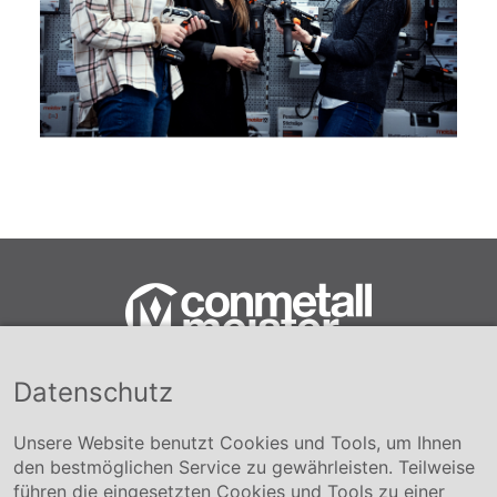
Datenschutz
Conmetall Meister GmbH
Hafenstraße 26 29223 Celle
+49 5141-180
Unsere Website benutzt Cookies und Tools, um Ihnen
info@conmetallmeister.de
den bestmöglichen Service zu gewährleisten. Teilweise
www.conmetallmeister.de
führen die eingesetzten Cookies und Tools zu einer