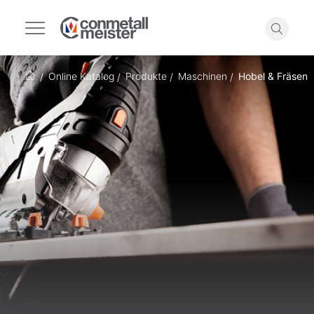
Navigation
umschalten
Suche
Online Katalog
Produkte
Maschinen
Hobel & Fräsen
Startseite