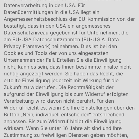
Unternehmen
Datenverarbeitung in den USA. Für
Datenübermittlungen in die USA liegt ein
Über uns
Angemessenheitsbeschluss der EU-Kommission vor, der
Compliance
bestätigt, dass in den USA ein angemessenes
Hinweisgebersystem
Datenschutzniveau gegeben ist für Unternehmen, die
Karriere
am EU-USA Datenschutzrahmen (EU-U.S.A. Data
Privacy Framework) teilnehmen. Dies ist bei den
Service & Kontakt
Cookies und Tools der von uns eingesetzten
Unternehmen der Fall. Erteilen Sie die Einwilligung
Kontakt
nicht, kann es sein, dass Ihnen bestimmte Inhalte nicht
Downloads
richtig angezeigt werden. Sie haben das Recht, die
Garantiebedingungen
erteilte Einwilligung jederzeit mit Wirkung für die
Zertifikate
Zukunft zu widerrufen. Die Rechtmäßigkeit der
aufgrund der Einwilligung bis zum Widerruf erfolgten
Rechtliches
Verarbeitung wird davon nicht berührt. Für den
Widerruf reicht es, wenn Sie Ihre Einstellungen über den
Impressum
AGB
Button „Nein, individuell entscheiden“ entsprechend
Datenschutz
anpassen. Bis zum Widerruf bleibt die Einwilligung
Cookie Einstellung
wirksam. Wenn Sie unter 16 Jahre alt sind und Ihre
Zustimmung zu freiwilligen Diensten geben möchten,