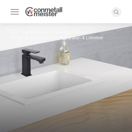
Navigation
umschalten
Suche
Online Katalog
Produkte
Sanitär
Startseite
Pflege- & Schmiermittel
Reparatur- & Lötmittel