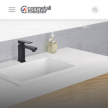
Navigation
umschalten
Suche
Online Katalog
Produkte
Sanitär
Fittings
Startseite
Steckfittings