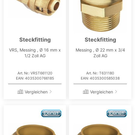
Steckfitting
Steckfitting
VRS, Messing , Ø 16 mm x
Messing , Ø 22 mm x 3/4
1/2 Zoll AG
Zoll AG
Art. Nr.: VRST661120
Art. Nr.: T631180
EAN: 4035300766185
EAN: 4035300585038
Vergleichen
Vergleichen