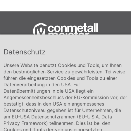
Datenschutz
Conmetall Meister GmbH
Hafenstraße 26 29223 Celle
+49 5141-180
Unsere Website benutzt Cookies und Tools, um Ihnen
info@conmetallmeister.de
den bestmöglichen Service zu gewährleisten. Teilweise
www.conmetallmeister.de
führen die eingesetzten Cookies und Tools zu einer
Unternehmen
Datenverarbeitung in den USA. Für
Datenübermittlungen in die USA liegt ein
Über uns
Angemessenheitsbeschluss der EU-Kommission vor, der
Compliance
bestätigt, dass in den USA ein angemessenes
Hinweisgebersystem
Datenschutzniveau gegeben ist für Unternehmen, die
Karriere
am EU-USA Datenschutzrahmen (EU-U.S.A. Data
Privacy Framework) teilnehmen. Dies ist bei den
Service & Kontakt
Cookies und Tools der von uns eingesetzten