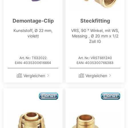
Demontage-Clip
Steckfitting
Kunststoff, Ø 22 mm,
VRS, 90 ° Winkel, mit WS,
violett
Messing , Ø 20 mm x 1/2
Zoll IG
Art. Nr.: T632022
Art. Nr.: VRST661240
EAN: 4035300616664
EAN: 4035300766383
Vergleichen
Vergleichen