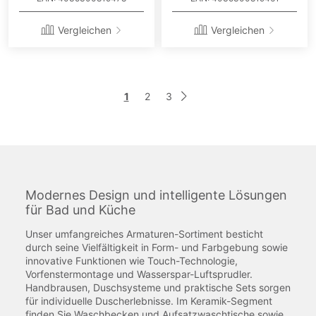
Vergleichen
Vergleichen
Seite
Sie
Seite
Seite
1
2
3
Seite
Weiter
lesen
gerade
die
Seite
Modernes Design und intelligente Lösungen
für Bad und Küche
Unser umfangreiches Armaturen-Sortiment besticht
durch seine Vielfältigkeit in Form- und Farbgebung sowie
innovative Funktionen wie Touch-Technologie,
Vorfenstermontage und Wasserspar-Luftsprudler.
Handbrausen, Duschsysteme und praktische Sets sorgen
für individuelle Duscherlebnisse. Im Keramik-Segment
finden Sie Waschbecken und Aufsatzwaschtische sowie