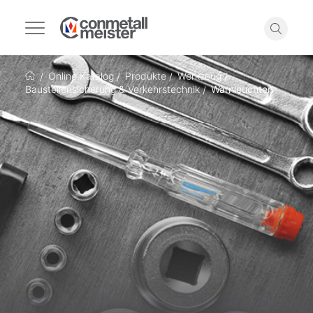
Navigation
umschalten
Suche
Online Katalog
Produkte
Werkzeug
Startseite
Baustellensicherung & Verkehrstechnik
Warnleuchten