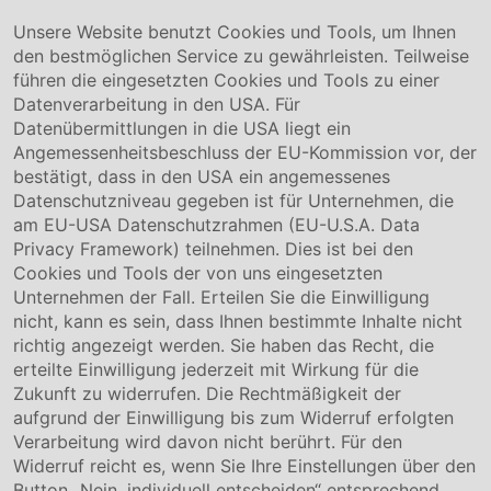
Hafenstraße 26 29223 Celle
+49 5141-180
Unsere Website benutzt Cookies und Tools, um Ihnen
info@conmetallmeister.de
den bestmöglichen Service zu gewährleisten. Teilweise
www.conmetallmeister.de
führen die eingesetzten Cookies und Tools zu einer
Unternehmen
Datenverarbeitung in den USA. Für
Datenübermittlungen in die USA liegt ein
Über uns
Angemessenheitsbeschluss der EU-Kommission vor, der
Compliance
bestätigt, dass in den USA ein angemessenes
Hinweisgebersystem
Datenschutzniveau gegeben ist für Unternehmen, die
Karriere
am EU-USA Datenschutzrahmen (EU-U.S.A. Data
Privacy Framework) teilnehmen. Dies ist bei den
Service & Kontakt
Cookies und Tools der von uns eingesetzten
Unternehmen der Fall. Erteilen Sie die Einwilligung
Kontakt
nicht, kann es sein, dass Ihnen bestimmte Inhalte nicht
Downloads
richtig angezeigt werden. Sie haben das Recht, die
Garantiebedingungen
erteilte Einwilligung jederzeit mit Wirkung für die
Zertifikate
Zukunft zu widerrufen. Die Rechtmäßigkeit der
aufgrund der Einwilligung bis zum Widerruf erfolgten
Rechtliches
Verarbeitung wird davon nicht berührt. Für den
Widerruf reicht es, wenn Sie Ihre Einstellungen über den
Impressum
AGB
Button „Nein, individuell entscheiden“ entsprechend