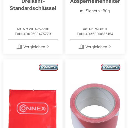
Dreikant-
Absperrleinenhalter
Standardschlüssel
m. Sicherh.-Büg
Art. Nr.: WU4757700
Art. Nr.: WGB10
EAN: 4002593475773
EAN: 4035300836154
Vergleichen
Vergleichen