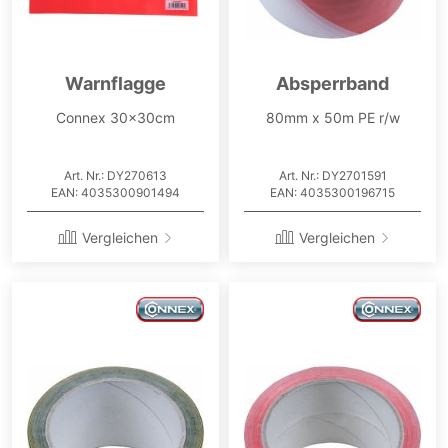
Warnflagge
Absperrband
Connex 30x30cm
80mm x 50m PE r/w
Art. Nr.: DY270613
Art. Nr.: DY2701591
EAN: 4035300901494
EAN: 4035300196715
Vergleichen
Vergleichen