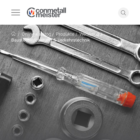
Navigation
umschalten
Suche
Online Katalog
Produkte
Werkzeug
Startseite
Baustellensicherung & Verkehrstechnik