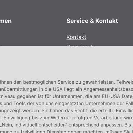
hmen
Service & Kontakt
Kontakt
e
Downloads
bersystem
Garantiebedingungen
Zertifikate
hnen den bestmöglichen Service zu gewährleisten. Teilwei
enübermittlungen in die USA liegt ein Angemessenheitsbesc
niveau gegeben ist für Unternehmen, die am EU-USA Date
 und Tools der von uns eingesetzten Unternehmen der Fall. E
 angezeigt werden. Sie haben das Recht, die erteilte Einwill
 Einwilligung bis zum Widerruf erfolgten Verarbeitung wird
 „Nein, individuell entscheiden“ entsprechend anpassen. Bis
mmung zu freiwilligen Diensten geben möchten, müssen Sie 