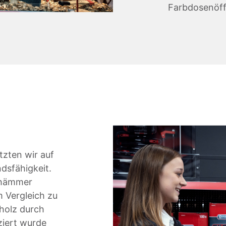
Farbdosenöff
zten wir auf
dsfähigkeit.
aghämmer
m Vergleich zu
holz durch
ziert wurde