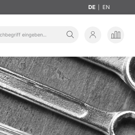
DE
EN
Suche
Mein
Produkte
zeuge
Sanitär
Werkzeug
Konto
vergleic