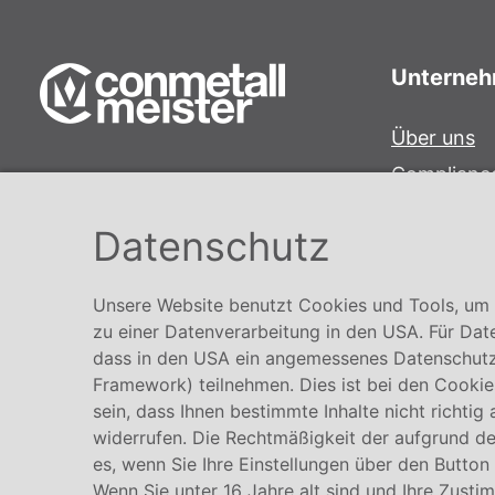
Unterne
Über uns
Complianc
Conmetall Meister GmbH
Hinweisge
Hafenstraße 26 29223 Celle
Datenschutz
Karriere
+49 5141-180
info@conmetallmeister.de
Unsere Website benutzt Cookies und Tools, um I
www.conmetallmeister.de
zu einer Datenverarbeitung in den USA. Für Dat
dass in den USA ein angemessenes Datenschutz
Framework) teilnehmen. Dies ist bei den Cookies
sein, dass Ihnen bestimmte Inhalte nicht richtig
widerrufen. Die Rechtmäßigkeit der aufgrund der
es, wenn Sie Ihre Einstellungen über den Button
Wenn Sie unter 16 Jahre alt sind und Ihre Zusti