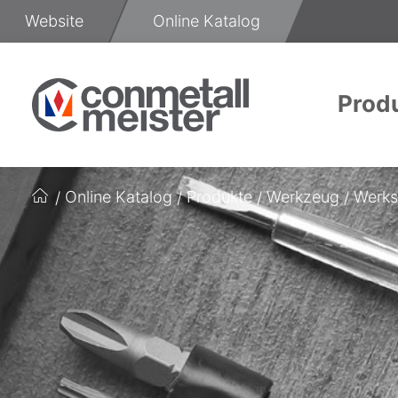
Zum
Website
Online Katalog
Inhalt
springen
Prod
Eisenwaren
Elektroin
Arbe
Online Katalog
Produkte
Werkzeug
Werks
Startseite