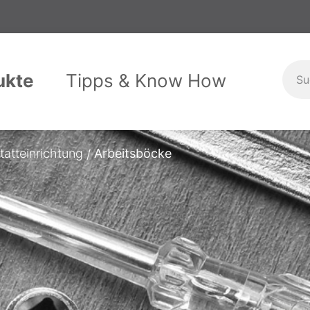
ukte
Tipps & Know How
stallation
itshandschuhe
Maschinen
Handbrausen
Garten & Haushalt
Schlagwerk
tatteinrichtung
Arbeitsböcke