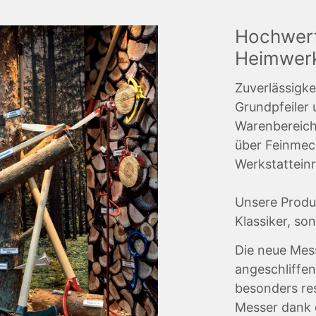
Hochwert
Heimwerk
Zuverlässigke
Grundpfeiler
Warenbereich
über Feinmec
Werkstatteinr
Unsere Produ
Klassiker, so
Die neue Mess
angeschliffen
besonders res
Messer dank 