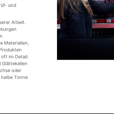
rüf- und
erer Arbeit.
ackungen
on
e Materialien,
 Produkten
oft im Detail:
 Glättekellen
achse oder
e halbe Tonne