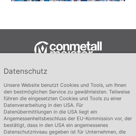
Datenschutz
Conmetall Meister GmbH
Hafenstraße 26 29223 Celle
+49 5141-180
Unsere Website benutzt Cookies und Tools, um Ihnen
info@conmetallmeister.de
den bestmöglichen Service zu gewährleisten. Teilweise
www.conmetallmeister.de
führen die eingesetzten Cookies und Tools zu einer
Unternehmen
Datenverarbeitung in den USA. Für
Datenübermittlungen in die USA liegt ein
Über uns
Angemessenheitsbeschluss der EU-Kommission vor, der
Compliance
bestätigt, dass in den USA ein angemessenes
Hinweisgebersystem
Datenschutzniveau gegeben ist für Unternehmen, die