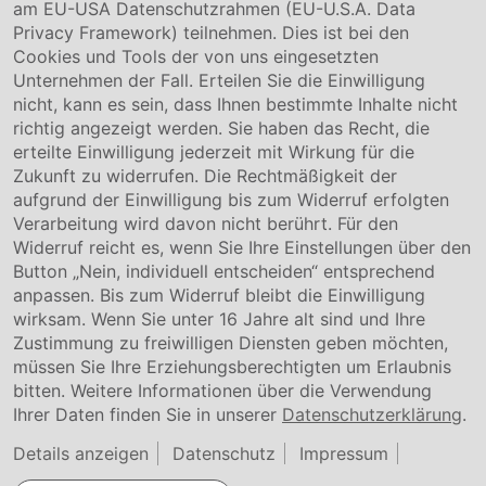
Karriere
am EU-USA Datenschutzrahmen (EU-U.S.A. Data
Privacy Framework) teilnehmen. Dies ist bei den
Service & Kontakt
Cookies und Tools der von uns eingesetzten
Unternehmen der Fall. Erteilen Sie die Einwilligung
Kontakt
nicht, kann es sein, dass Ihnen bestimmte Inhalte nicht
Downloads
richtig angezeigt werden. Sie haben das Recht, die
Garantiebedingungen
erteilte Einwilligung jederzeit mit Wirkung für die
Zertifikate
Zukunft zu widerrufen. Die Rechtmäßigkeit der
aufgrund der Einwilligung bis zum Widerruf erfolgten
Rechtliches
Verarbeitung wird davon nicht berührt. Für den
Widerruf reicht es, wenn Sie Ihre Einstellungen über den
Impressum
AGB
Button „Nein, individuell entscheiden“ entsprechend
Datenschutz
anpassen. Bis zum Widerruf bleibt die Einwilligung
Cookie Einstellung
wirksam. Wenn Sie unter 16 Jahre alt sind und Ihre
Zustimmung zu freiwilligen Diensten geben möchten,
müssen Sie Ihre Erziehungsberechtigten um Erlaubnis
bitten. Weitere Informationen über die Verwendung
Ihrer Daten finden Sie in unserer
Datenschutzerklärung
.
Details anzeigen
Datenschutz
Impressum