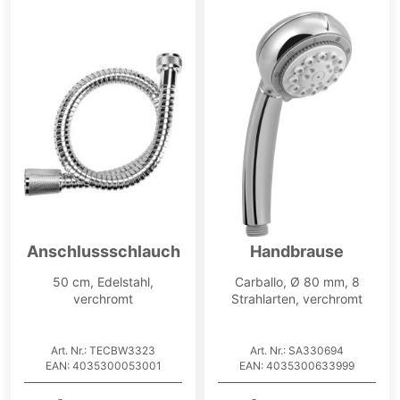
Anschlussschlauch
Handbrause
50 cm, Edelstahl,
Carballo, Ø 80 mm, 8
verchromt
Strahlarten, verchromt
Art. Nr.: TECBW3323
Art. Nr.: SA330694
EAN: 4035300053001
EAN: 4035300633999