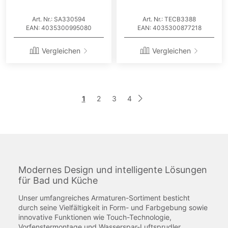
Art. Nr.: SA330594
Art. Nr.: TECB3388
EAN: 4035300995080
EAN: 4035300877218
Vergleichen
Vergleichen
Seite
Sie
Seite
Seite
Seite
1
2
3
4
Seite
Weiter
lesen
gerade
die
Seite
Modernes Design und intelligente Lösungen
für Bad und Küche
Unser umfangreiches Armaturen-Sortiment besticht
durch seine Vielfältigkeit in Form- und Farbgebung sowie
innovative Funktionen wie Touch-Technologie,
Vorfenstermontage und Wasserspar-Luftsprudler.