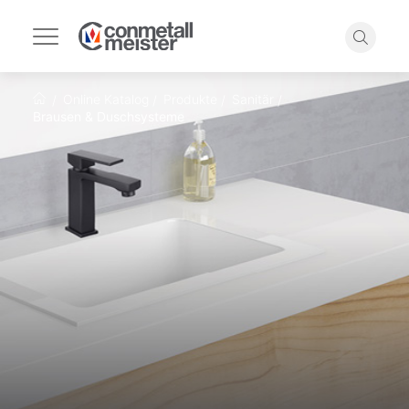
Navigation
umschalten
Suche
Online Katalog
Produkte
Sanitär
Startseite
Brausen & Duschsysteme