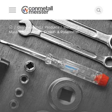
Navigation
umschalten
Suche
Online Katalog
Produkte
Werkzeug
Startseite
Maschinenzubehör
Schleif- & Poliermittel