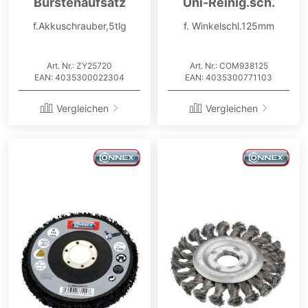
Bürstenaufsatz
Uni-Reinig.sch.
f.Akkuschrauber,5tlg
f. Winkelschl.125mm
Art. Nr.: ZY25720
Art. Nr.: COM938125
EAN: 4035300022304
EAN: 4035300771103
Vergleichen
Vergleichen