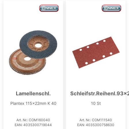
Lamellenschl.
Schleifstr.Reihenl.93
Plantex 115x22mm K 40
10 St
Art. Nr.: COM160040
Art. Nr.: COM111540
EAN: 4035300719044
EAN: 4035300758630