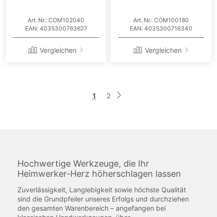
Art. Nr.: COM102040
Art. Nr.: COM100180
EAN: 4035300763627
EAN: 4035300716340
Vergleichen
Vergleichen
Seite
Sie
Seite
1
2
Seite
Weiter
lesen
gerade
die
Seite
Hochwertige Werkzeuge, die Ihr
Heimwerker-Herz höherschlagen lassen
Zuverlässigkeit, Langlebigkeit sowie höchste Qualität
sind die Grundpfeiler unseres Erfolgs und durchziehen
den gesamten Warenbereich – angefangen bei